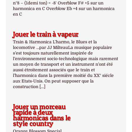
n°8 – (1demi ton) = -8′ Overblow F# +5 sur un
harmonica en C Overblow Eb +4 sur un harmonica
en C
Jouer le train à vapeur
Train & Harmonica L’harmo, le Blues et la
locomotive …par JJ MilteauLa musique populaire
s’est toujours naturellement inspirée de
l’environnement socio-technologique mais rarement
un moyen de transport et un instrument n’ont été
aussi étroitement associés que le train et
l’harmonica dans la première moitié du XX° siécle
aux Etats-Unis. On peut supposer que la
construction […]
Jouer un morceau
rapide à deux
harmonicas dans le
style country
Orange Blossom Special