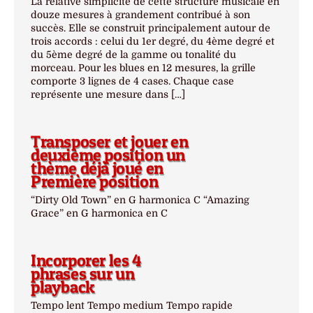
La relative simplicité de cette structure musicale en
douze mesures à grandement contribué à son
succès. Elle se construit principalement autour de
trois accords : celui du 1er degré, du 4ème degré et
du 5ème degré de la gamme ou tonalité du
morceau. Pour les blues en 12 mesures, la grille
comporte 3 lignes de 4 cases. Chaque case
représente une mesure dans […]
Transposer et jouer en
deuxième position un
thème déjà joué en
Première position
“Dirty Old Town” en G harmonica C “Amazing
Grace” en G harmonica en C
Incorporer les 4
phrases sur un
playback
Tempo lent Tempo medium Tempo rapide