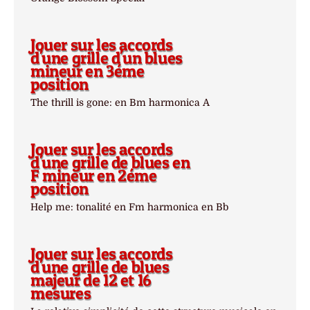
Jouer sur les accords
d'une grille d'un blues
mineur en 3éme
position
The thrill is gone: en Bm harmonica A
Jouer sur les accords
d'une grille de blues en
F mineur en 2éme
position
Help me: tonalité en Fm harmonica en Bb
Jouer sur les accords
d'une grille de blues
majeur de 12 et 16
mesures